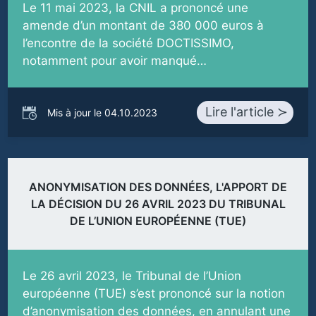
Le 11 mai 2023, la CNIL a prononcé une
amende d’un montant de 380 000 euros à
l’encontre de la société DOCTISSIMO,
notamment pour avoir manqué…
Lire l'article ≻
Mis à jour le 04.10.2023
ANONYMISATION DES DONNÉES, L'APPORT DE
LA DÉCISION DU 26 AVRIL 2023 DU TRIBUNAL
DE L’UNION EUROPÉENNE (TUE)
Le 26 avril 2023, le Tribunal de l’Union
européenne (TUE) s’est prononcé sur la notion
d’anonymisation des données, en annulant une