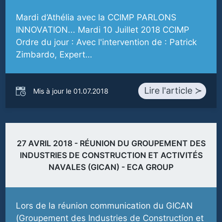
Mardi d’Athélia avec la CCIMP PARLONS
INNOVATION... Mardi 10 Juillet 2018 CCIMP
Ordre du jour : Avec l'intervention de : Patrick
Zimbardo, Expert…
Lire l'article ≻
Mis à jour le 01.07.2018
27 AVRIL 2018 - RÉUNION DU GROUPEMENT DES
INDUSTRIES DE CONSTRUCTION ET ACTIVITÉS
NAVALES (GICAN) - ECA GROUP
Lors de la réunion communication du GICAN
(Groupement des Industries de Construction et