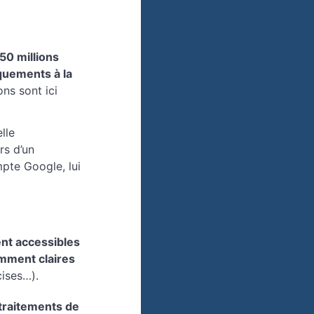
50 millions
quements à la
ns sont ici
lle
rs d’un
mpte Google, lui
ent accessibles
amment claires
cises…).
 traitements de