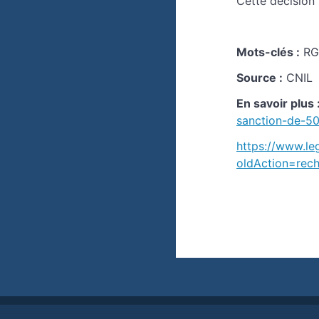
Cette décision
Mots-clés :
RGP
Source :
CNIL
En savoir plus 
sanction-de-50
https://www.leg
oldAction=re