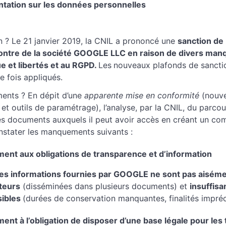
ntation sur les données personnelles
n ? Le 21 janvier 2019, la CNIL a prononcé une
sanction de 
contre de la société GOOGLE LLC en raison de divers man
ue et libertés et au RGPD.
Les
nouveaux plafonds de sanctio
e fois appliqués.
ents ? En dépit d’une
apparente mise en conformité
(nouve
t outils de paramétrage), l’analyse, par la CNIL, du parcou
des documents auxquels il peut avoir accès en créant un co
nstater les manquements suivants :
nt aux obligations de transparence et d’information
 les informations fournies par GOOGLE ne sont pas aisém
ateurs
(disséminées dans plusieurs documents) et
insuffis
sibles
(durées de conservation manquantes, finalités impré
nt à l’obligation de disposer d’une base légale pour les