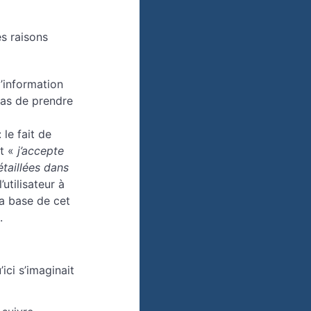
es raisons
l’information
pas de prendre
 le fait de
t «
j’accepte
étaillées dans
utilisateur à
la base de cet
.
ici s’imaginait