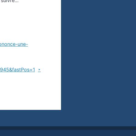
 suivre…
prononce-une-
945&fastPos=1