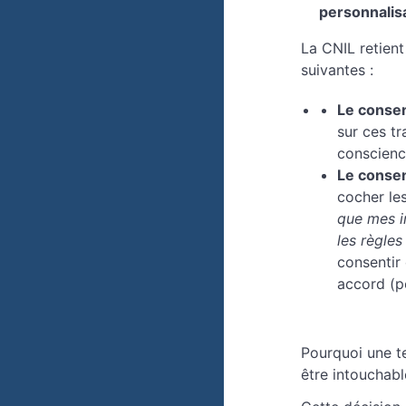
personnalisa
La CNIL retient
suivantes :
Le consen
sur ces t
conscienc
Le consen
cocher le
que mes in
les règles
consentir 
accord (pe
Pourquoi une te
être intouchabl