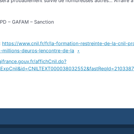
 sera probablement suivie de nombreuses autres… Affaire à
D – GAFAM – Sanction
:
https://www.cnil.fr/fr/la-formation-restreinte-de-la-cnil-
-millions-deuros-lencontre-de-la
ifrance.gouv.fr/affichCnil.do?
chExpCnil&id=CNILTEXT000038032552&fastReqId=2103387