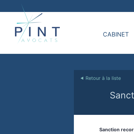
CABINET
⯇
Retour à la liste
Sanct
Sanction recor