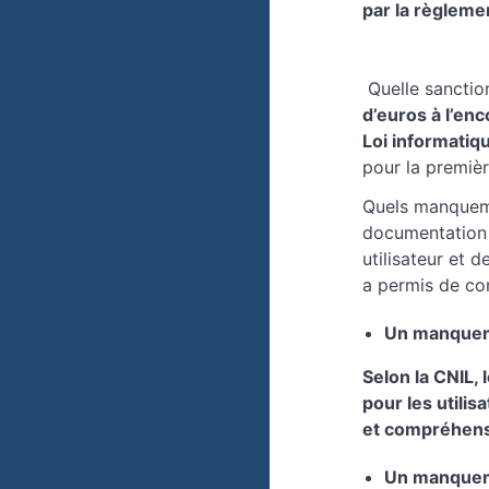
par la règleme
Quelle sanctio
d’euros à l’en
Loi informatiq
pour la premièr
Quels manquem
documentation e
utilisateur et 
a permis de co
Un manqueme
Selon la CNIL,
pour les utilis
et compréhen
Un manqueme