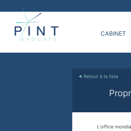
CABINET
⯇
Retour à la liste
Propr
L'office mondia