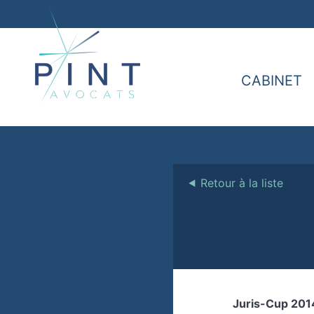
CABINET
⯇
Retour à la liste
Juris-Cup 201