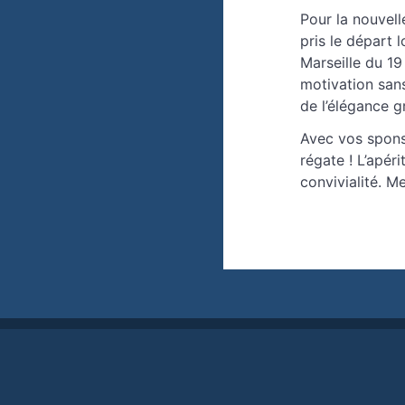
Pour la nouvell
pris le départ 
Marseille du 19
motivation sans
de l’élégance 
Avec vos spons
régate ! L’apér
convivialité. M