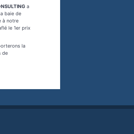
ONSULTING
a
la baie de
e à notre
lé le 1er prix
orterons la
s de