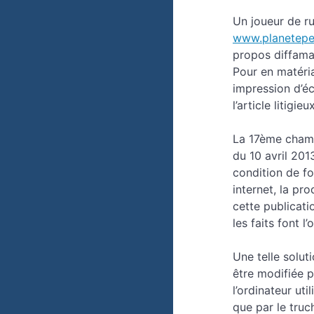
Un joueur de ru
www.planetepe
propos diffamat
Pour en matéria
impression d’écr
l’article litigieux
La 17ème chamb
du 10 avril 201
condition de fo
internet, la pro
cette publicati
les faits font 
Une telle solut
être modifiée p
l’ordinateur uti
que par le truc