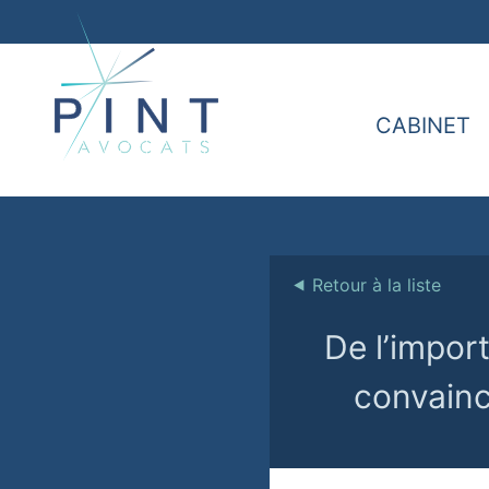
CABINET
⯇
Retour à la liste
De l’impor
convaincr