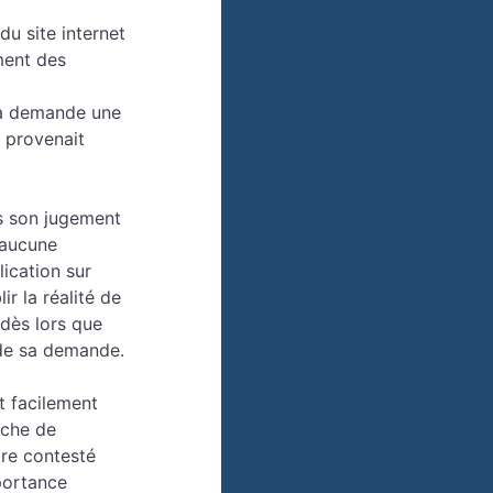
du site internet
ment des
 sa demande une
ù provenait
s son jugement
à aucune
lication sur
ir la réalité de
 dès lors que
é de sa demande.
t facilement
ache de
être contesté
portance