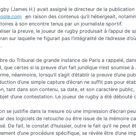
gby (James H.) avait assigné le directeur de la publication 
ople.com
en raison des contenus qu’il hébergeait, notam
oires à son encontre tenus par un journaliste sportif.
liser la preuve, le joueur de rugby produisait à l’appui de
an sur laquelle ne figurait pas l’intégralité de l’adresse d’o
.
re du Tribunal de grande instance de Paris a rappelé, dan
3, que certes si la preuve d’un fait juridique n’est soumise 
rme, néanmoins, lorsqu’il s’agit d’établir la preuve d’une pub
duction d’une simple capture d’écran ne suffit pas pour établ
on, tant dans son contenu, sa date, et son caractère public,
l’objet d’une contestation. Le joueur de rugby a été débout
ion se justifie dans la mesure où une impression d’écran peu
ar des logiciels de retouche ou être issue de la mémoire c
lisé. De fait, le constat d’huissier, outre le fait qu’il ne peut 
hement d’une procédure spécifique, se révèle être d’une im