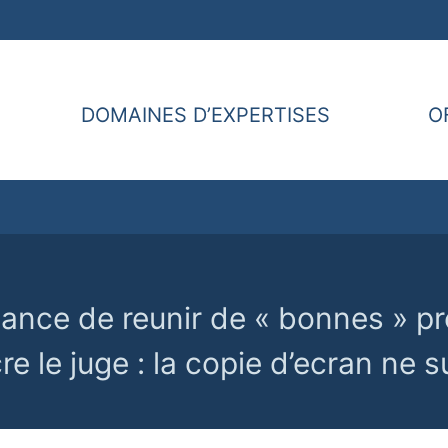
DOMAINES D’EXPERTISES
O
tance de reunir de « bonnes » p
e le juge : la copie d’ecran ne su