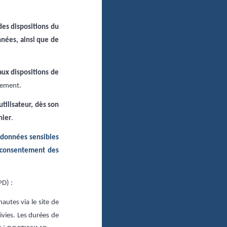
des dispositions du
nées, ainsi que de
aux dispositions de
tement.
tilisateur, dès son
nier
.
 données sensibles
e consentement des
PD) :
nautes via le site de
ivies. Les durées de