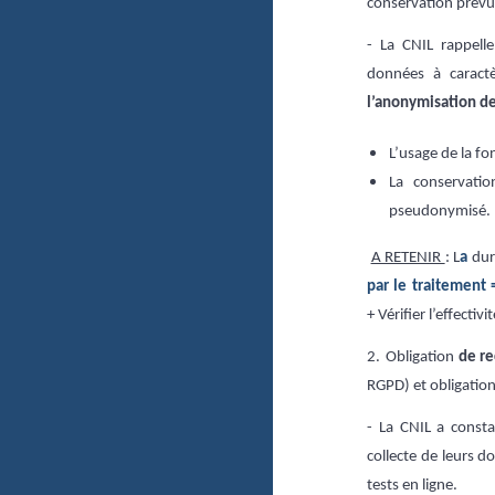
conservation prévu
- La CNIL
rappelle
données à caract
l’anonymisation d
L’usage de la f
La conservatio
pseudonymisé.
A RETENIR
:
L
a
dur
par le traitement
+ Vérifier l’effect
2.
Obligation
de re
RGPD) et obligatio
-
La CNIL a consta
collecte de leurs 
tests en ligne.