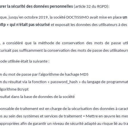
urer la sécurité des données personnelles
(article 32 du RGPD):
 que, jusqu’en octobre 2019, la société DOCTISSIMO avait mise en place
un
tp » qui n’était pas sécurisé
et exposait les données des utilisateurs à des
L a considéré que la méthode de conservation des mots de passe utili
curisait pas suffisamment la conservation des mots de passe des utilisateur
ode utilisée était la suivante :
n du mot de passe par l’algorithme de hachage MD5
n du résultat via la fonction « password_hash » du langage de programmati
algorithme Bcrypt
sultat dans la base de données de la société
ponsable de traitement est en charge de la sécurisation des données à carac
ées au sein des systèmes et services de traitement = Mettre en œuvre les me
appropriées afin de garantir un niveau de sécurité adapté au risque lié au t