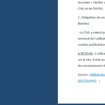
données +
Vérifier
CNIL et de l’ANSSI.
5. Obligation de rec
libertés)
- La CNIL a relevé 
terminal de l’utilis
cookies publicitair
A RETENIR
: L’util
sur le site. Il doit
de consentement de 
Source :
Délibérati
DOCTISSIMO