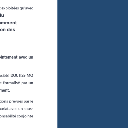
t exploitées qu'avec
du
isamment
ion des
jointement avec un
ociété
DOCTISSIMO
e formalisé par un
ement.
tions prévues par le
ariat avec un sous-
onsabilité conjointe