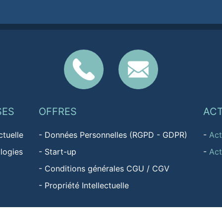
SES
OFFRES
AC
ctuelle
-
Données Personnelles (RGPD - GDPR)
-
Act
logies
-
Start-up
-
Act
-
Conditions générales CGU / CGV
-
Propriété Intellectuelle