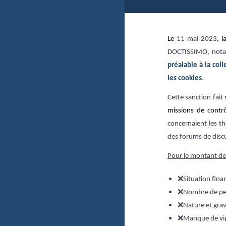
Le
11 mai 2023
, 
DOCTISSIMO, no
préalable à la coll
les cookies
.
Cette sanction fait
missions de contr
concernaient les th
des forums de discus
Pour le montant de l
❌
Situation fin
❌
Nombre de pe
❌
Nature et gr
❌
Manque de vig