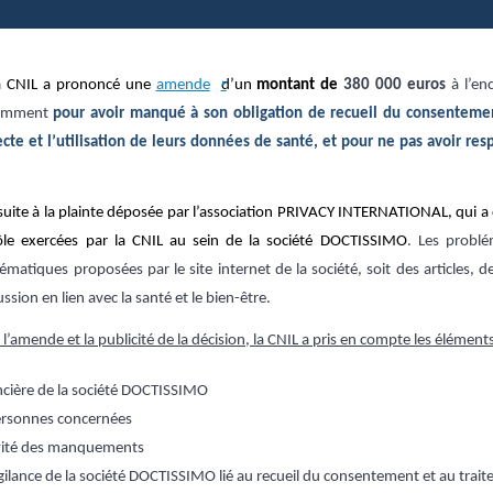
la CNIL a prononcé une
amende
d’un
montant de
380 000 euros
à l’en
tamment
pour avoir manqué à son obligation de recueil du consentement
ecte et l’utilisation de leurs données de santé, et pour ne pas avoir res
suite à la plainte déposée par l’association PRIVACY INTERNATIONAL, qui a
ôle exercées par la CNIL au sein de la société DOCTISSIMO
. Les probl
ématiques proposées par le site internet de la société, soit des articles, de
sion en lien avec la santé et le bien-être.
’amende et la publicité de la décision, la CNIL a pris en compte les éléments
ancière de la société DOCTISSIMO
rsonnes concernées
avité des manquements
ilance de la société DOCTISSIMO lié au recueil du consentement et au tra