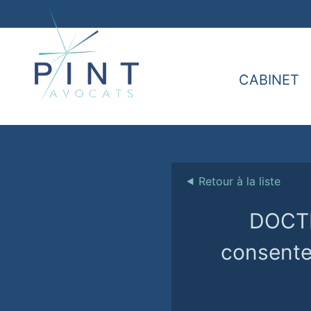
CABINET
⯇
Retour à la liste
DOCTIS
consente