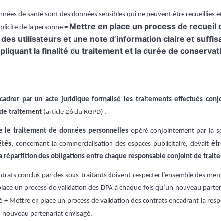
nées de santé sont des données sensibles qui ne peuvent être recueillies e
Mettre en place un process de recueil 
licite de la
personne =
es utilisateurs et une note d’information claire et suff
pliquant la finalité du traitement et la durée de conservat
cadrer par un acte juridique formalisé les traitements effectués con
 de traitement
(article 26 du RGPD) :
e le traitement de données personnelles
opéré conjointement par la s
étés,
concernant la commercialisation des espaces publicitaire, devait
êtr
la répartition des obligations entre chaque responsable conjoint de trait
trats conclus par des sous-traitants doivent respecter l’ensemble des men
lace un process de validation des DPA à chaque fois qu’un nouveau parten
gé + Mettre en place un process de validation des contrats encadrant la resp
n nouveau partenariat envisagé.