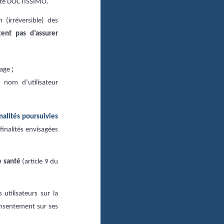
ciété DOCTISSIMO.
 (irréversible) des
ent pas d’assurer
hage
;
n nom d’utilisateur
nalités poursuivies
inalités envisagées
e santé
(article 9 du
utilisateurs sur la
onsentement sur ses