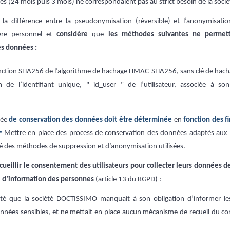
es (24 mois puis 3 mois) ne correspondaient pas au strict besoin de la so
la différence entre la pseudonymisation (réversible) et l’anonymisation
ère personnel et
considère
que
les méthodes suivantes ne permett
es données :
onction SHA256 de l’algorithme de hachage HMAC-SHA256, sans clé de hac
n de l’identifiant unique, " id_user " de l’utilisateur, associée à so
ée
de conservation des données doit être déterminée
en
fonction des fi
 =
Mettre en place des process de conservation des données adaptés aux f
ivité des méthodes de suppression et d’anonymisation utilisées.
cueillir le consentement des utilisateurs pour collecter leurs données d
n
d’information des personnes
(article 13 du RGPD) :
té que la société DOCTISSIMO manquait à son obligation d’informer les 
données sensibles, et ne mettait en place aucun mécanisme de recueil du c