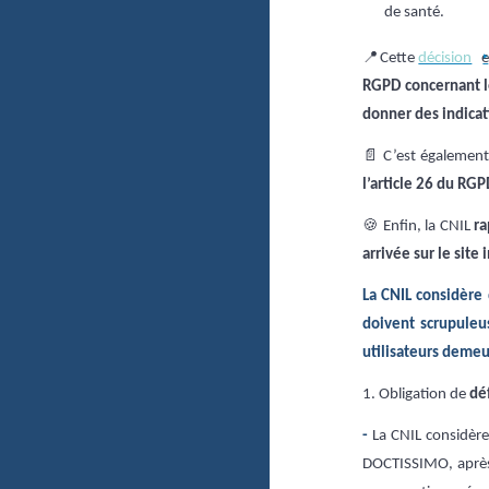
de santé.
📍
Cette
décision
e
RGPD concernant l
donner des indica
📄
C’est également 
l’article 26 du RG
🍪
Enfin, la CNIL
ra
arrivée sur le site
La CNIL considère
doivent scrupuleu
utilisateurs demeu
1.
Obligation
de
déf
-
La CNIL considère 
DOCTISSIMO, après l