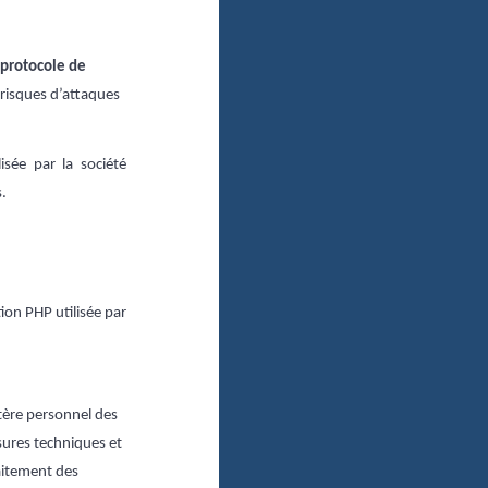
 protocole de
 risques d’attaques
sée par la société
s.
on PHP utilisée par
tère personnel des
sures techniques et
raitement des