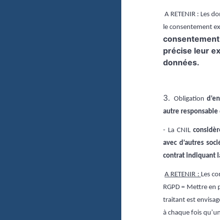
A RETENIR : Les
don
le consentement exp
consentement d
précise leur ex
données.
3.
Obligation
d’en
autre responsable
-
La CNIL
considèr
avec d’autres soci
contrat indiquant 
A RETENIR :
Les
con
RGPD =
Mettre en p
traitant est envisa
à chaque fois qu’u