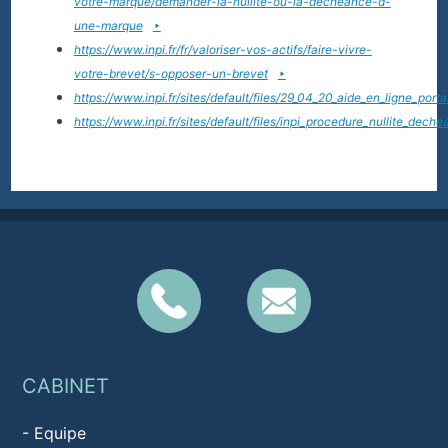
votre-marque/demander-la-nullite-ou-la-decheance-d-
une-marque
https://www.inpi.fr/fr/valoriser-vos-actifs/faire-vivre-
votre-brevet/s-opposer-un-brevet
https://www.inpi.fr/sites/default/files/29_04_20_aide_en_ligne_porta
https://www.inpi.fr/sites/default/files/inpi_procedure_nullite_d
CABINET
-
Equipe