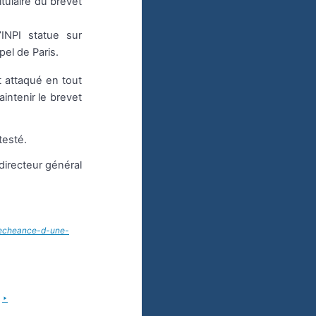
itulaire du brevet
INPI statue sur
pel de Paris.
t attaqué en tout
aintenir le brevet
testé.
 directeur général
-decheance-d-une-