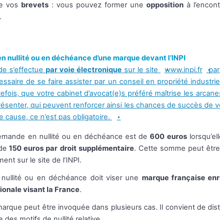
re vos
brevets
: vous pouvez former une
opposition
à l’encon
.
n nullité ou en déchéance d’une marque devant l’INPI
e s’effectue
par voie électronique
sur le site
www.inpi.fr
par
essaire de se faire assister par un conseil en propriété industrie
efois, que votre cabinet d’avocat(e)s préféré maîtrise les arca
présenter, qui peuvent renforcer ainsi les chances de succès de vo
e cause, ce n’est pas obligatoire.
emande en nullité ou en déchéance est de
600 euros
lorsqu’el
 de
150 euros par droit supplémentaire
. Cette somme peut être 
ent sur le site de l’INPI.
nullité ou en déchéance doit viser une
marque française enr
ionale visant la France
.
 marque peut être invoquée dans plusieurs cas. Il convient de dist
e des motifs de nullité relative.