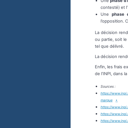
Une
phase d’
contesté) et 
Une
phase 
l’opposition. 
La décision rend
ou partie, soit l
tel que délivré.
La décision ren
Enfin, les frais 
de l’INPI, dans la
Sources :
https://www.inpi
marque
https://www.inpi.
https://www.inpi.
https://www.inpi