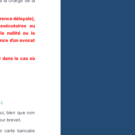
à la charge de la
rence déloyale),
 exécutoires ou
la nullité ou la
tance d’un avocat
I dans le cas où
ui, bien que non
eur brevet.
r carte bancaire