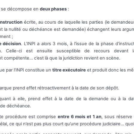
e se décompose en
deux phases
:
instruction
écrite, au cours de laquelle les parties (le demandeur 
t la nullité ou déchéance est demandée) échangent leurs argume
ement ;
 décision
. L’INPI a alors 3 mois, à l’issue de la phase d’instru
n. Celle-ci est ensuite susceptible de recours devant 
nt compétente... c’est là que la juridiction revient en scène.
ue par l’INPI constitue un
titre exécutoire
et produit donc les mê
 marque prend effet rétroactivement à la date de son dépôt.
uant à elle, prend effet à la date de la demande ou à la dat
f de déchéance.
te procédure est comprise
entre 6 mois et 1 an
, sous réserve 
lai, ce qui n’est pas plus court qu’une procédure judiciaire… qu