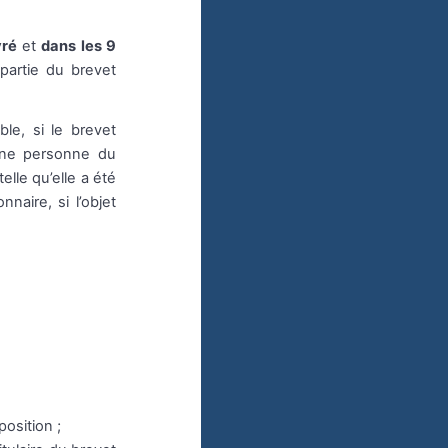
vré
et
dans les 9
partie du brevet
ble, si le brevet
’une personne du
lle qu’elle a été
naire, si l’objet
position ;