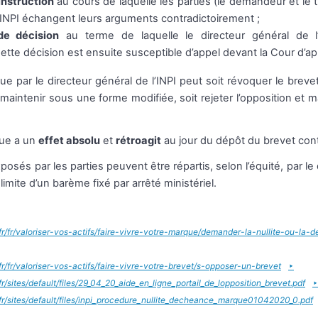
instruction
au cours de laquelle les parties (le demandeur et le t
l’INPI échangent leurs arguments contradictoirement ;
de décision
au terme de laquelle le directeur général de l’
Cette décision est ensuite susceptible d’appel devant la Cour d’ap
ue par le directeur général de l’INPI peut soit révoquer le breve
e maintenir sous une forme modifiée, soit rejeter l’opposition et m
due a un
effet absolu
et
rétroagit
au jour du dépôt du brevet con
exposés par les parties peuvent être répartis, selon l’équité, par le
 limite d’un barème fixé par arrêté ministériel.
.fr/fr/valoriser-vos-actifs/faire-vivre-votre-marque/demander-la-nullite-ou-la
fr/fr/valoriser-vos-actifs/faire-vivre-votre-brevet/s-opposer-un-brevet
fr/sites/default/files/29_04_20_aide_en_ligne_portail_de_lopposition_brevet.pdf
.fr/sites/default/files/inpi_procedure_nullite_decheance_marque01042020_0.pdf