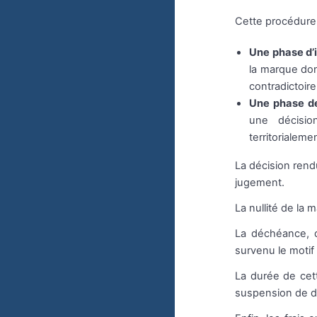
Cette procédur
Une phase d’
la marque don
contradictoir
Une phase de
une décisio
territorialeme
La décision rend
jugement.
La nullité de la
La déchéance, q
survenu le moti
La durée de cet
suspension de dé