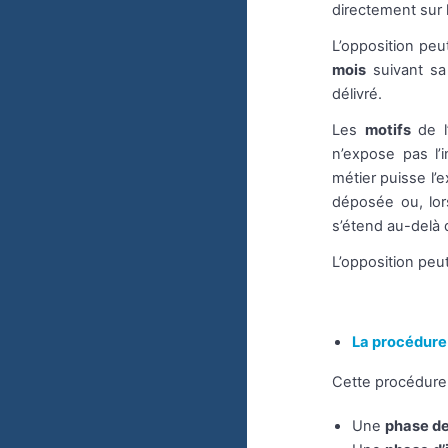
directement sur le
L’opposition pe
mois
suivant sa 
délivré.
Les
motifs
de l’
n’expose pas l’
métier puisse l’
déposée ou, lors
s’étend au-delà 
L’opposition peu
La procédure 
Cette procédur
Une
phase de