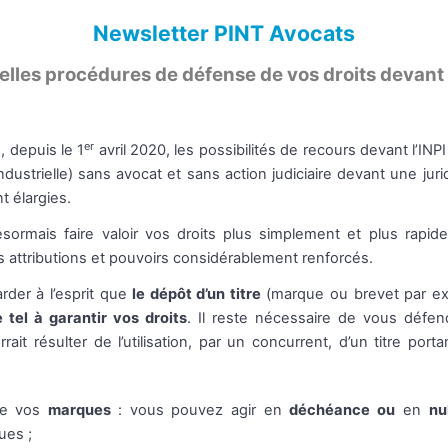
Newsletter PINT Avocats
lles procédures de défense de vos droits devant 
er
, depuis le 1
avril 2020, les possibilités de recours devant l’INPI 
ndustrielle) sans avocat et sans action judiciaire devant une jurid
 élargies.
ormais faire valoir vos droits plus simplement et plus rapi
ses attributions et pouvoirs considérablement renforcés.
arder à l’esprit que
le dépôt d’un titre
(marque ou brevet par e
 tel à garantir vos droits
. Il reste nécessaire de vous défen
ait résulter de l’utilisation, par un concurrent, d’un titre porta
re vos
marques
: vous pouvez agir en
déchéance ou
en
nu
ues ;