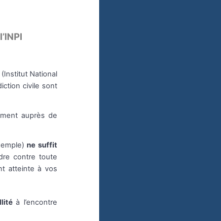
l’INPI
(Institut National
iction civile sont
dement auprès de
xemple)
ne suffit
dre contre toute
nt atteinte à vos
llité
à l’encontre