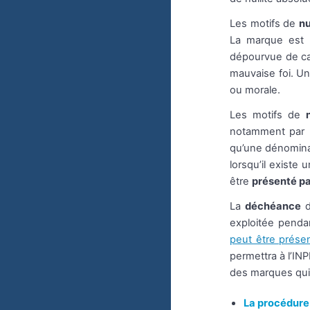
Les motifs de
nu
La marque est a
dépourvue de cara
mauvaise foi. U
ou morale.
Les motifs de
notamment par 
qu’une dénomina
lorsqu’il existe
être
présenté par
La
déchéance
d
exploitée pend
peut être prés
permettra à l’I
des marques qui 
La procédure