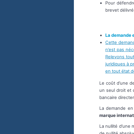
Pour défend
brevet délivré
La demande e
Cette demand
n’est pas néc
Relevons tout
juridiques à 
en tout état d
Le coût d’une d
un seul droit et
bancaire directem
La demande en 
marque internat
La nullité d’une
de nullité absolu