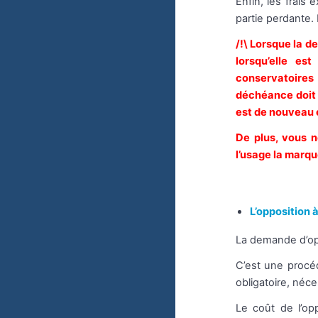
Enfin, les frais
partie perdante.
/!\ Lorsque la 
lorsqu’elle es
conservatoires 
déchéance doit a
est de nouveau o
De plus, vous n
l’usage la marq
L’opposition 
La demande d’op
C’est une procé
obligatoire, néc
Le coût de l’op