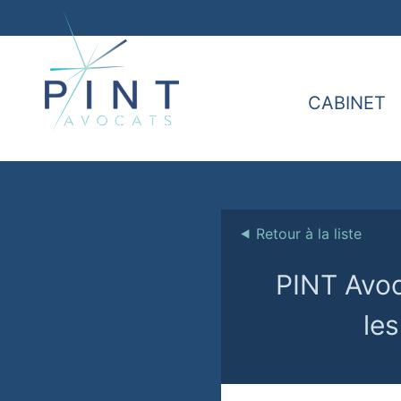
CABINET
⯇
Retour à la liste
PINT Avoc
les