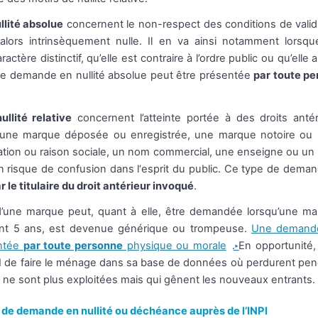
llité absolue
concernent le non-respect des conditions de valid
lors intrinsèquement nulle. Il en va ainsi notamment lorsq
ctère distinctif, qu’elle est contraire à l’ordre public ou qu’ell
ne demande en nullité absolue peut être présentée
par toute p
nullité relative
concernent l’atteinte portée à des droits antér
une marque déposée ou enregistrée, une marque notoire ou 
tion ou raison sociale, un nom commercial, une enseigne ou u
 un risque de confusion dans l‘esprit du public. Ce type de demand
 le titulaire du droit antérieur invoqué
.
’une marque peut, quant à elle, être demandée lorsqu’une ma
ant 5 ans, est devenue générique ou trompeuse.
Une demand
entée
par toute personne
physique ou morale
. En opportunité
NPI de faire le ménage dans sa base de données où perdurent pe
ne sont plus exploitées mais qui gênent les nouveaux entrants.
 de demande en nullité ou déchéance auprès de l’INPI