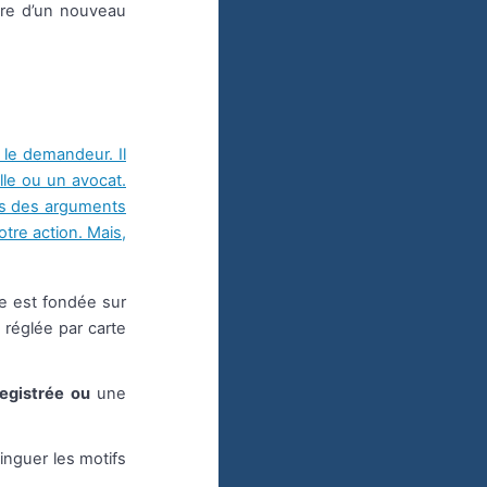
tre d’un nouveau
 le demandeur. Il
lle ou un avocat.
nes des arguments
tre action. Mais,
le est fondée sur
réglée par carte
egistrée ou
une
inguer les motifs