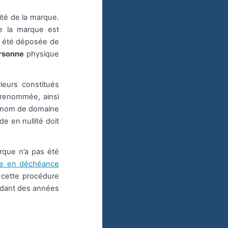
ité de la marque.
ue la marque est
e a été déposée de
ersonne
physique
ieurs constitués
renommée, ainsi
n nom de domaine
e en nullité doit
rque n’a pas été
e en déchéance
, cette procédure
ndant des années