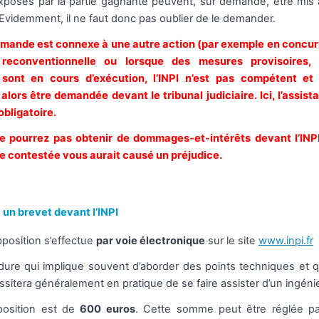
 exposés par la partie gagnante peuvent, sur demande, être mis 
 Evidemment, il ne faut donc pas oublier de le demander.
demande est connexe à une autre action (par exemple en concur
t reconventionnelle ou lorsque des mesures provisoires,
sont en cours d’exécution, l’INPI n’est pas compétent et 
lors être demandée devant le tribunal judiciaire. Ici, l’assis
bligatoire.
e pourrez pas obtenir de dommages-et-intérêts devant l’INP
ue contestée vous aurait causé un préjudice.
à un brevet devant l’INPI
position s’effectue
par voie électronique
sur le site
www.inpi.fr
dure qui implique souvent d’aborder des points techniques et q
essitera généralement en pratique de se faire assister d’un ingéni
position est de
600 euros
. Cette somme peut être réglée pa