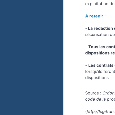
exploitation dur
A retenir
:
-
La rédaction d
sécurisation des
-
Tous les con
dispositions re
-
Les contrats
lorsqu’ils fero
dispositions.
Source :
Ordonn
code de la propr
(
http://legifran