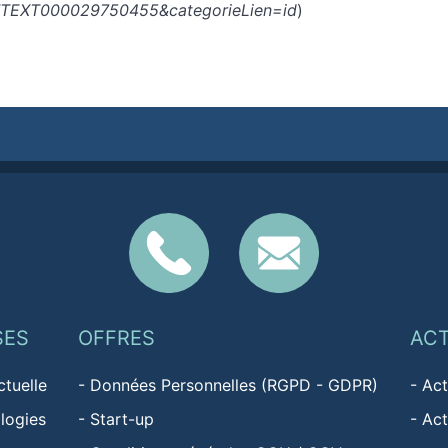
FTEXT000029750455&categorieLien=id
)
SES
OFFRES
AC
ctuelle
-
Données Personnelles (RGPD - GDPR)
-
Act
logies
-
Start-up
-
Act