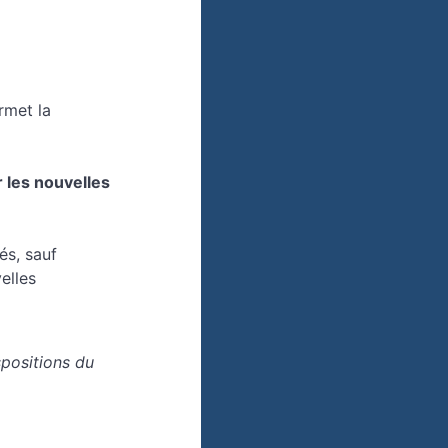
rmet la
 les nouvelles
és, sauf
elles
positions du