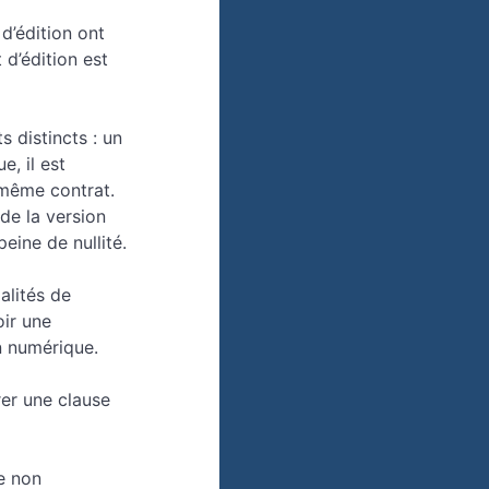
 d’édition ont
d’édition est
s distincts : un
e, il est
 même contrat.
 de la version
eine de nullité.
alités de
oir une
on numérique.
rer une clause
de non