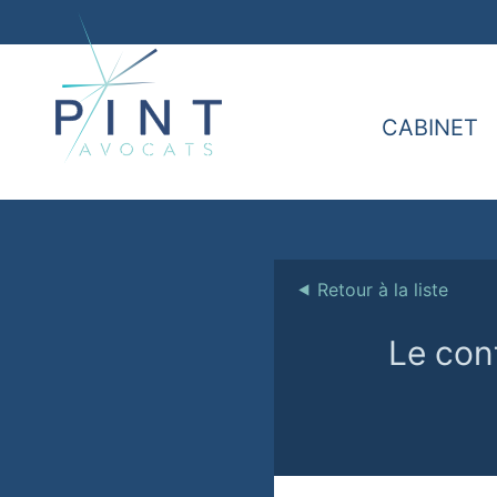
CABINET
⯇
Retour à la liste
Le cont