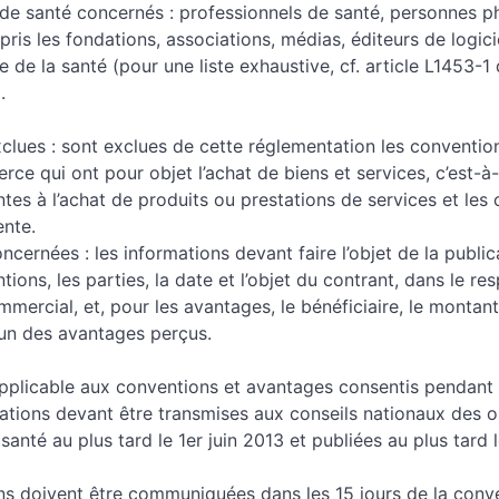
 de santé concernés : professionnels de santé, personnes p
ris les fondations, associations, médias, éditeurs de logici
 de la santé (pour une liste exhaustive, cf. article L1453-1
.
lues : sont exclues de cette réglementation les convention
e qui ont pour objet l’achat de biens et services, c’est-à-
ntes à l’achat de produits ou prestations de services et les 
ente.
ncernées : les informations devant faire l’objet de la public
tions, les parties, la date et l’objet du contrant, dans le re
mmercial, et, pour les avantages, le bénéficiaire, le montant,
un des avantages perçus.
applicable aux conventions et avantages consentis pendant 
ations devant être transmises aux conseils nationaux des 
santé au plus tard le 1er juin 2013 et publiées au plus tard 
ns doivent être communiquées dans les 15 jours de la conv