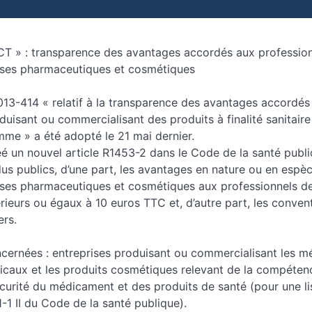
 » : transparence des avantages accordés aux profession
rises pharmaceutiques et cosmétiques
13-414 « relatif à la transparence des avantages accordés 
duisant ou commercialisant des produits à finalité sanitair
mme » a été adopté le 21 mai dernier.
é un nouvel article R1453-2 dans le Code de la santé publi
us publics, d’une part, les avantages en nature ou en espè
rises pharmaceutiques et cosmétiques aux professionnels de
érieurs ou égaux à 10 euros TTC et, d’autre part, les conve
ers.
ncernées : entreprises produisant ou commercialisant les m
dicaux et les produits cosmétiques relevant de la compéten
curité du médicament et des produits de santé (pour une li
1-1 II du Code de la santé publique).