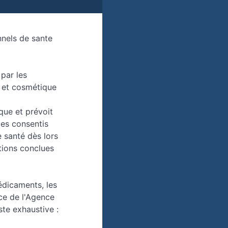
nels de sante
par les
e et cosmétique
que et prévoit
ces consentis
 santé dès lors
ntions conclues
édicaments, les
ce de l'Agence
ste exhaustive :