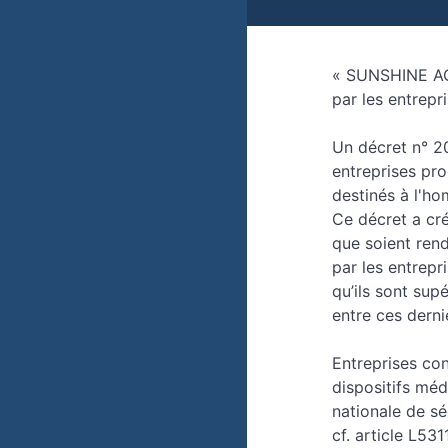
« SUNSHINE ACT
par les entrep
Un décret n° 20
entreprises pro
destinés à l'ho
Ce décret a cré
que soient rend
par les entrep
qu’ils sont sup
entre ces derni
Entreprises co
dispositifs mé
nationale de sé
cf. article L531