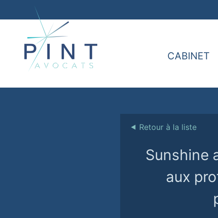
CABINET
⯇
Retour à la liste
Sunshine a
aux pro