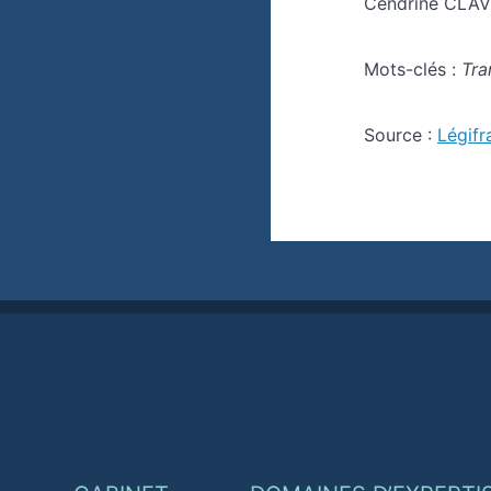
Cendrine CLAVI
Mots-clés :
Tra
Source :
Légifr