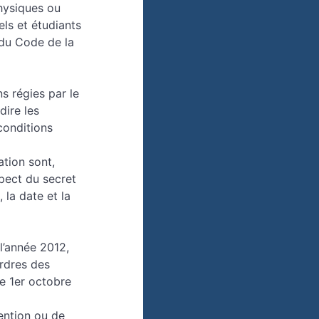
hysiques ou
els et étudiants
 du Code de la
s régies par le
dire les
conditions
ation sont,
spect du secret
 la date et la
l’année 2012,
ordres des
le 1er octobre
ention ou de