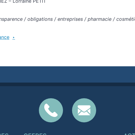
EZ – Lorraine PETIT
nsparence / obligations / entreprises / pharmacie / cosmét
ance