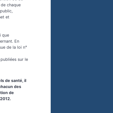
r de chaque
public,
et et
i que
cernant. En
ue de la loi n°
 publiées sur le
 de santé, il
 chacun des
tion de
 2012.