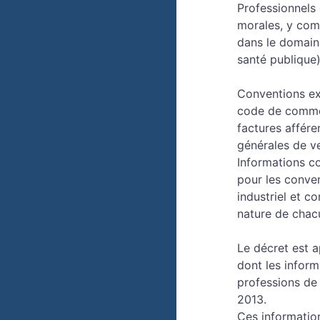
Professionnels
morales, y comp
dans le domaine
santé publique)
Conventions exc
code de commerc
factures affére
générales de v
Informations co
pour les conven
industriel et co
nature de chac
Le décret est 
dont les inform
professions de 
2013.
Ces informatio