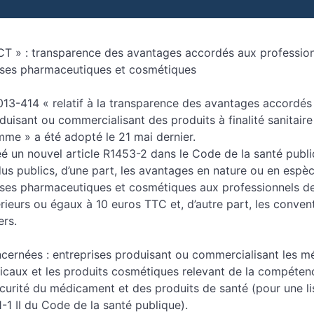
 » : transparence des avantages accordés aux profession
rises pharmaceutiques et cosmétiques
13-414 « relatif à la transparence des avantages accordés 
duisant ou commercialisant des produits à finalité sanitair
mme » a été adopté le 21 mai dernier.
é un nouvel article R1453-2 dans le Code de la santé publi
us publics, d’une part, les avantages en nature ou en espè
rises pharmaceutiques et cosmétiques aux professionnels de
érieurs ou égaux à 10 euros TTC et, d’autre part, les conve
ers.
ncernées : entreprises produisant ou commercialisant les m
dicaux et les produits cosmétiques relevant de la compéten
curité du médicament et des produits de santé (pour une li
1-1 II du Code de la santé publique).