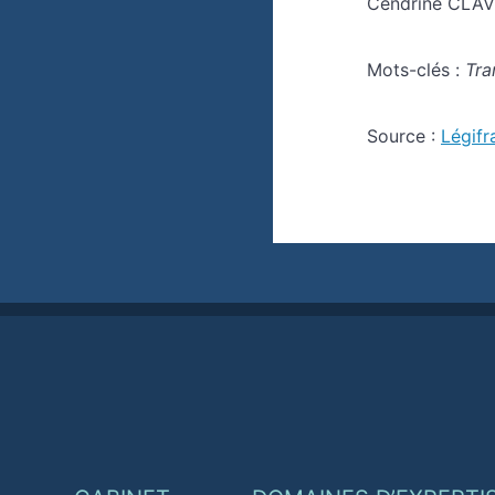
Cendrine CLAVI
Mots-clés :
Tra
Source :
Légifr