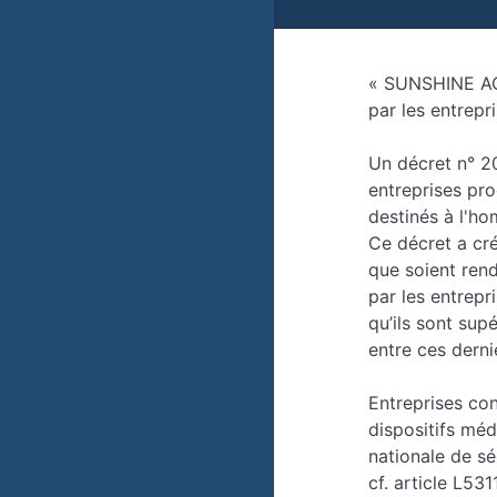
« SUNSHINE ACT
par les entrep
Un décret n° 20
entreprises pro
destinés à l'ho
Ce décret a cré
que soient rend
par les entrep
qu’ils sont sup
entre ces derni
Entreprises co
dispositifs mé
nationale de sé
cf. article L531