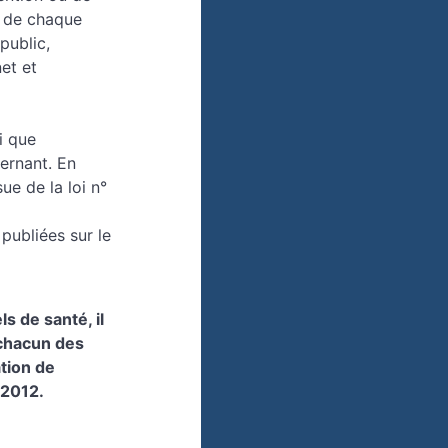
r de chaque
public,
et et
i que
cernant. En
ue de la loi n°
 publiées sur le
 de santé, il
 chacun des
tion de
 2012.