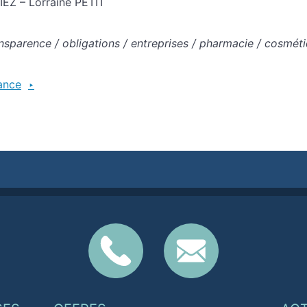
EZ – Lorraine PETIT
nsparence / obligations / entreprises / pharmacie / cosmét
ance