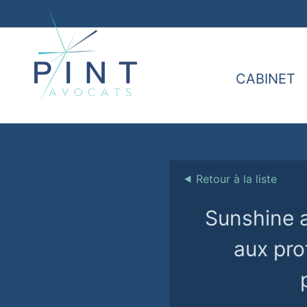
CABINET
⯇
Retour à la liste
Sunshine a
aux pro