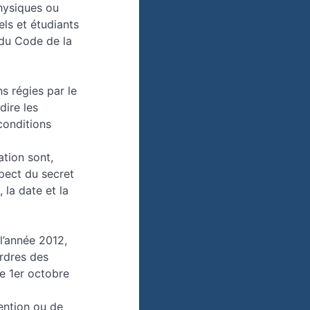
hysiques ou
els et étudiants
 du Code de la
s régies par le
dire les
conditions
ation sont,
spect du secret
 la date et la
l’année 2012,
ordres des
le 1er octobre
ention ou de