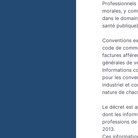
Professionnels
morales, y comp
dans le domaine
santé publique)
Conventions exc
code de commerc
factures affére
générales de v
Informations co
pour les conven
industriel et co
nature de chac
Le décret est 
dont les inform
professions de 
2013.
Ces informatio