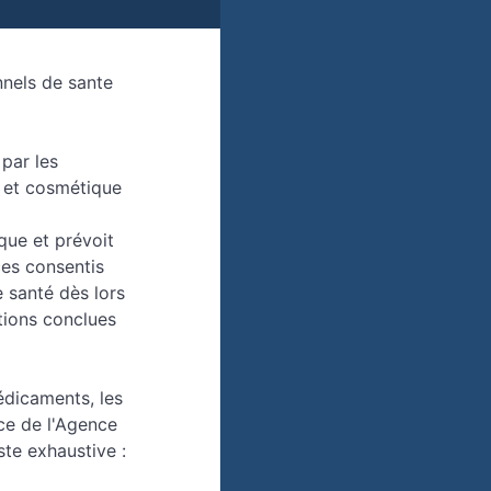
nels de sante
par les
e et cosmétique
que et prévoit
ces consentis
 santé dès lors
ntions conclues
édicaments, les
ce de l'Agence
ste exhaustive :