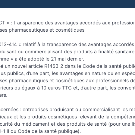
 » : transparence des avantages accordés aux profession
rises pharmaceutiques et cosmétiques
13-414 « relatif à la transparence des avantages accordés 
duisant ou commercialisant des produits à finalité sanitair
mme » a été adopté le 21 mai dernier.
é un nouvel article R1453-2 dans le Code de la santé publi
us publics, d’une part, les avantages en nature ou en espè
rises pharmaceutiques et cosmétiques aux professionnels de
érieurs ou égaux à 10 euros TTC et, d’autre part, les conve
ers.
ncernées : entreprises produisant ou commercialisant les m
dicaux et les produits cosmétiques relevant de la compéten
curité du médicament et des produits de santé (pour une li
1-1 II du Code de la santé publique).