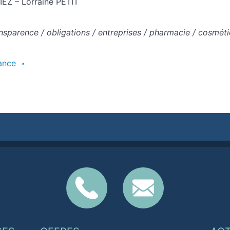
EZ – Lorraine PETIT
nsparence / obligations / entreprises / pharmacie / cosmét
ance