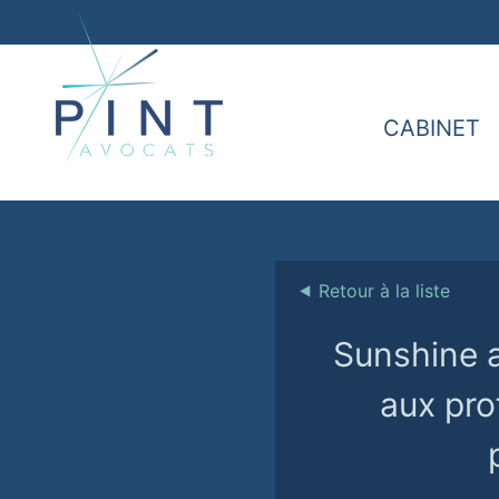
CABINET
⯇
Retour à la liste
Sunshine a
aux pro