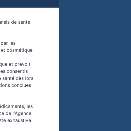
nels de sante
par les
e et cosmétique
que et prévoit
ces consentis
 santé dès lors
ntions conclues
édicaments, les
ce de l'Agence
ste exhaustive :