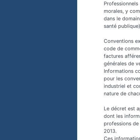
Professionnels
morales, y comp
dans le domaine
santé publique)
Conventions exc
code de commerc
factures affére
générales de v
Informations co
pour les conven
industriel et co
nature de chac
Le décret est 
dont les inform
professions de 
2013.
Ces informatio