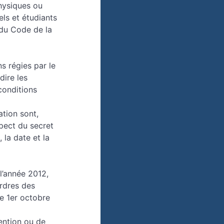
hysiques ou
els et étudiants
 du Code de la
s régies par le
dire les
conditions
ation sont,
spect du secret
 la date et la
l’année 2012,
ordres des
le 1er octobre
ention ou de