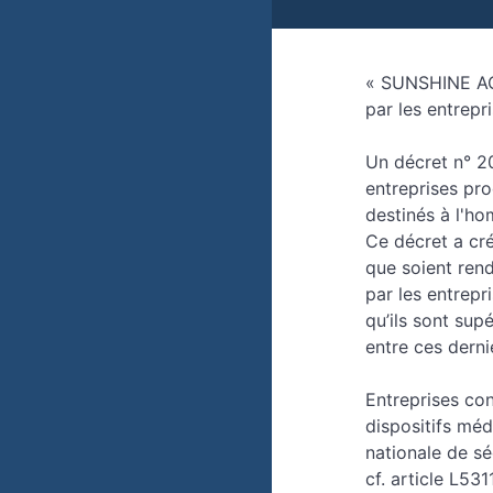
« SUNSHINE ACT
par les entrep
Un décret n° 20
entreprises pro
destinés à l'ho
Ce décret a cré
que soient rend
par les entrep
qu’ils sont sup
entre ces derni
Entreprises co
dispositifs mé
nationale de sé
cf. article L531