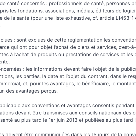
 de santé concernés : professionnels de santé, personnes p
ris les fondations, associations, médias, éditeurs de logici
 de la santé (pour une liste exhaustive, cf. article L1453-1
.
lues : sont exclues de cette réglementation les convention
e qui ont pour objet l’achat de biens et services, c’est-à-
ntes à l’achat de produits ou prestations de services et les 
ente.
ncernées : les informations devant faire l’objet de la public
tions, les parties, la date et l’objet du contrant, dans le re
mmercial, et, pour les avantages, le bénéficiaire, le montant,
un des avantages perçus.
applicable aux conventions et avantages consentis pendant 
ations devant être transmises aux conseils nationaux des 
santé au plus tard le 1er juin 2013 et publiées au plus tard 
ns doivent être communiquées dans les 15 jours de la conv