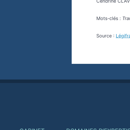
Cendrine CLAVI
Mots-clés :
Tra
Source :
Légifr