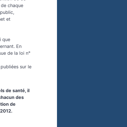
r de chaque
public,
et et
i que
cernant. En
ue de la loi n°
 publiées sur le
 de santé, il
 chacun des
tion de
 2012.